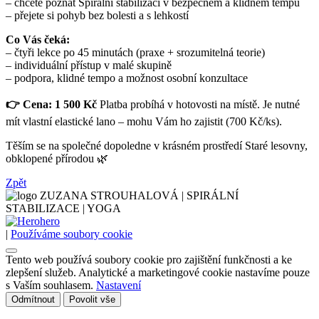
– chcete poznat Spirální stabilizaci v bezpečném a klidném tempu
– přejete si pohyb bez bolesti a s lehkostí
Co Vás čeká:
– čtyři lekce po 45 minutách (praxe + srozumitelná teorie)
– individuální přístup v malé skupině
– podpora, klidné tempo a možnost osobní konzultace
👉 Cena: 1 500 Kč
Platba probíhá v hotovosti na místě. Je nutné
mít vlastní elastické lano – mohu Vám ho zajistit (700 Kč/ks).
Těším se na společné dopoledne v krásném prostředí Staré lesovny,
obklopené přírodou 🌿
Zpět
ZUZANA STROUHALOVÁ | SPIRÁLNÍ
STABILIZACE | YOGA
|
Používáme soubory cookie
Tento web používá soubory cookie pro zajištění funkčnosti a ke
zlepšení služeb. Analytické a marketingové cookie nastavíme pouze
s Vaším souhlasem.
Nastavení
Odmítnout
Povolit vše